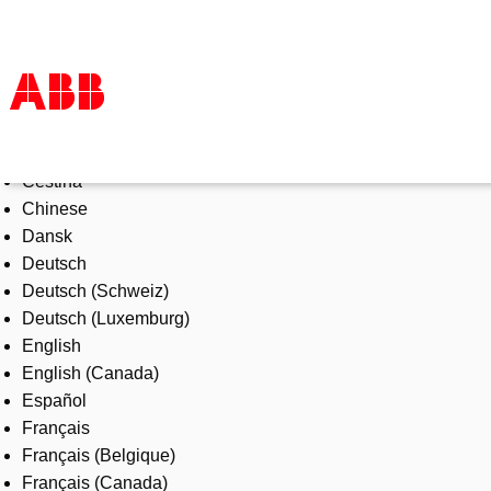
Select Language
Products & Solutions
Čeština
Industries
Chinese
Services
Dansk
About us
Deutsch
Where to buy
Deutsch (Schweiz)
Contact us
Deutsch (Luxemburg)
Careers
English
English (Canada)
Español
Français
Français (Belgique)
Français (Canada)