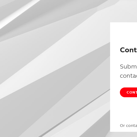
Cont
Submi
conta
CONT
Or cont