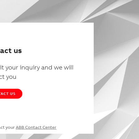
act us
t your inquiry and we will
ct you
ACT US
act your
ABB Contact Center