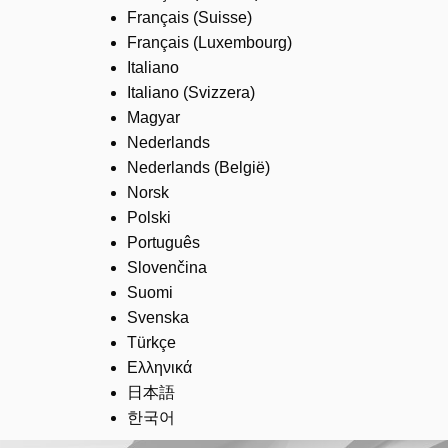
Français (Suisse)
Français (Luxembourg)
Italiano
Italiano (Svizzera)
Magyar
Nederlands
Nederlands (België)
Norsk
Polski
Português
Slovenčina
Suomi
Svenska
Türkçe
Ελληνικά
日本語
한국어