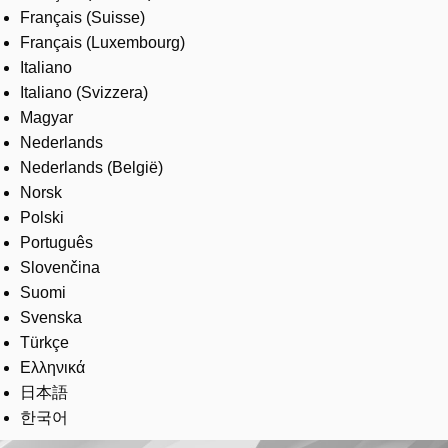
Français (Suisse)
Français (Luxembourg)
Italiano
Italiano (Svizzera)
Magyar
Nederlands
Nederlands (België)
Norsk
Polski
Português
Slovenčina
Suomi
Svenska
Türkçe
Ελληνικά
日本語
한국어