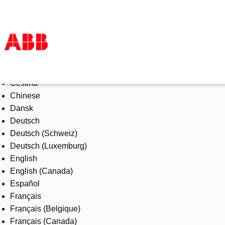
Select Language
Products & Solutions
Čeština
Industries
Chinese
Services
Dansk
About us
Deutsch
Where to buy
Deutsch (Schweiz)
Contact us
Deutsch (Luxemburg)
Careers
English
English (Canada)
Español
Français
Français (Belgique)
Français (Canada)