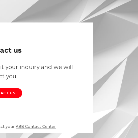
act us
t your inquiry and we will
ct you
ACT US
act your
ABB Contact Center