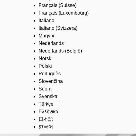
Français (Suisse)
Français (Luxembourg)
Italiano
Italiano (Svizzera)
Magyar
Nederlands
Nederlands (België)
Norsk
Polski
Português
Slovenčina
Suomi
Svenska
Türkçe
Ελληνικά
日本語
한국어