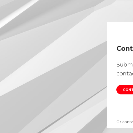
Cont
Submi
conta
CONT
Or cont