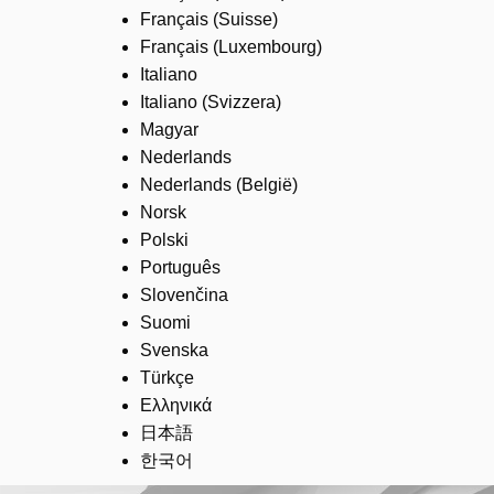
Français (Suisse)
Français (Luxembourg)
Italiano
Italiano (Svizzera)
Magyar
Nederlands
Nederlands (België)
Norsk
Polski
Português
Slovenčina
Suomi
Svenska
Türkçe
Ελληνικά
日本語
한국어