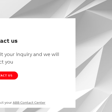
act us
t your inquiry and we will
ct you
ACT US
act your
ABB Contact Center