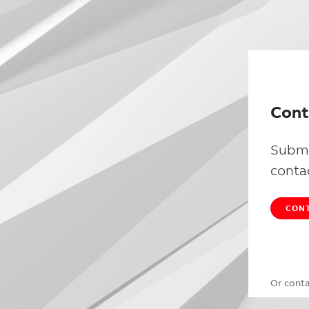
Cont
Submi
conta
CONT
Or cont