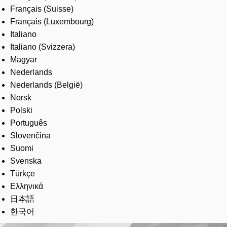
Français (Suisse)
Français (Luxembourg)
Italiano
Italiano (Svizzera)
Magyar
Nederlands
Nederlands (België)
Norsk
Polski
Português
Slovenčina
Suomi
Svenska
Türkçe
Ελληνικά
日本語
한국어