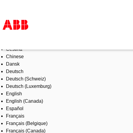
Select Language
Products & Solutions
Čeština
Industries
Chinese
Services
Dansk
About us
Deutsch
Where to buy
Deutsch (Schweiz)
Contact us
Deutsch (Luxemburg)
Careers
English
English (Canada)
Español
Français
Français (Belgique)
Français (Canada)