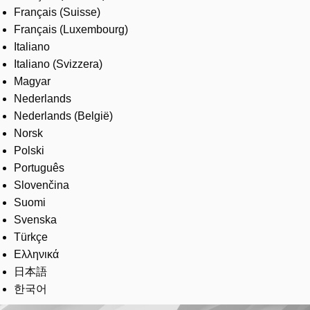
Français (Suisse)
Français (Luxembourg)
Italiano
Italiano (Svizzera)
Magyar
Nederlands
Nederlands (België)
Norsk
Polski
Português
Slovenčina
Suomi
Svenska
Türkçe
Ελληνικά
日本語
한국어