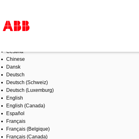
Select Language
Products & Solutions
Čeština
Industries
Chinese
Services
Dansk
About us
Deutsch
Where to buy
Deutsch (Schweiz)
Contact us
Deutsch (Luxemburg)
Careers
English
English (Canada)
Español
Français
Français (Belgique)
Français (Canada)