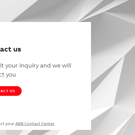
act us
t your inquiry and we will
ct you
ACT US
act your
ABB Contact Center