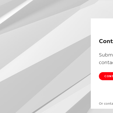
Cont
Submi
conta
CONT
Or cont