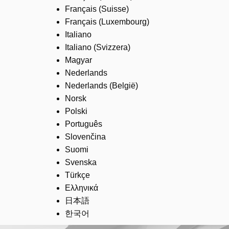
Français (Suisse)
Français (Luxembourg)
Italiano
Italiano (Svizzera)
Magyar
Nederlands
Nederlands (België)
Norsk
Polski
Português
Slovenčina
Suomi
Svenska
Türkçe
Ελληνικά
日本語
한국어