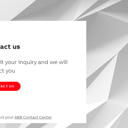
act us
t your inquiry and we will
ct you
ACT US
act your
ABB Contact Center