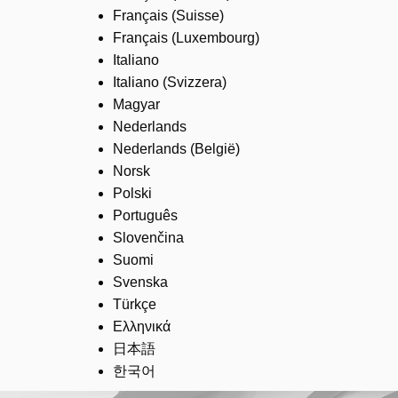
Français (Suisse)
Français (Luxembourg)
Italiano
Italiano (Svizzera)
Magyar
Nederlands
Nederlands (België)
Norsk
Polski
Português
Slovenčina
Suomi
Svenska
Türkçe
Ελληνικά
日本語
한국어