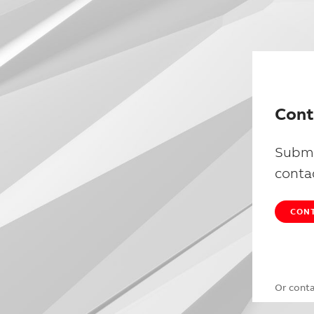
Cont
Submi
conta
CONT
Or cont