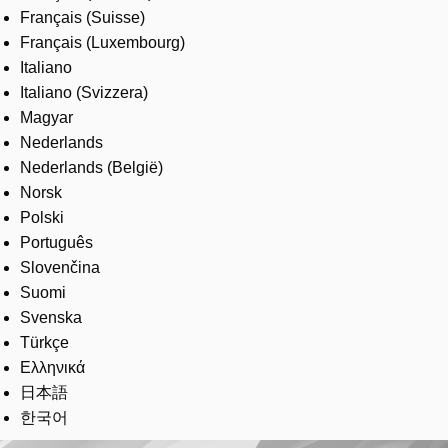
Français (Suisse)
Français (Luxembourg)
Italiano
Italiano (Svizzera)
Magyar
Nederlands
Nederlands (België)
Norsk
Polski
Português
Slovenčina
Suomi
Svenska
Türkçe
Ελληνικά
日本語
한국어