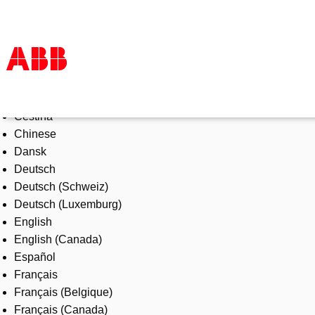
Select Language
Products & Solutions
Čeština
Industries
Chinese
Services
Dansk
About us
Deutsch
Where to buy
Deutsch (Schweiz)
Contact us
Deutsch (Luxemburg)
Careers
English
English (Canada)
Español
Français
Français (Belgique)
Français (Canada)