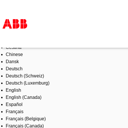
Select Language
Products & Solutions
Čeština
Industries
Chinese
Services
Dansk
About us
Deutsch
Where to buy
Deutsch (Schweiz)
Contact us
Deutsch (Luxemburg)
Careers
English
English (Canada)
Español
Français
Français (Belgique)
Français (Canada)