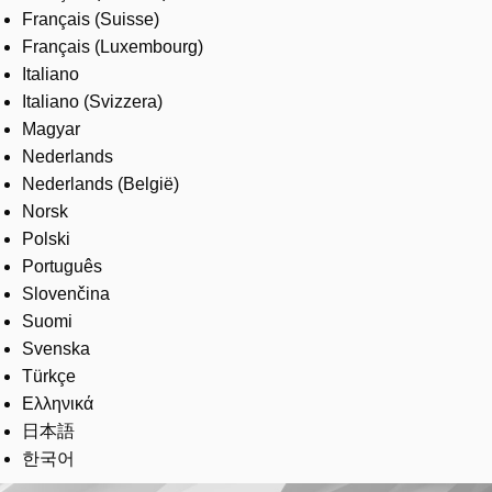
Français (Suisse)
Français (Luxembourg)
Italiano
Italiano (Svizzera)
Magyar
Nederlands
Nederlands (België)
Norsk
Polski
Português
Slovenčina
Suomi
Svenska
Türkçe
Ελληνικά
日本語
한국어