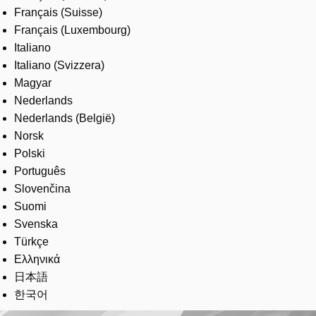
Français (Suisse)
Français (Luxembourg)
Italiano
Italiano (Svizzera)
Magyar
Nederlands
Nederlands (België)
Norsk
Polski
Português
Slovenčina
Suomi
Svenska
Türkçe
Ελληνικά
日本語
한국어