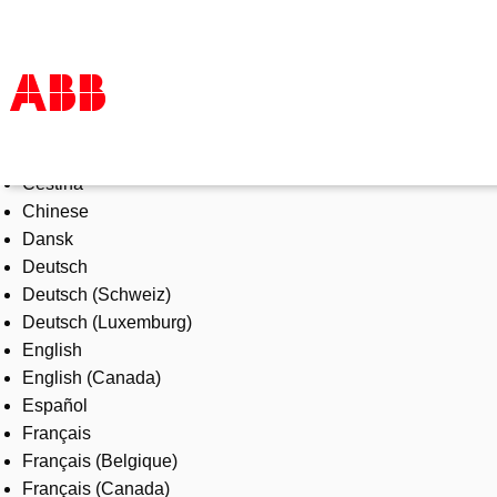
Select Language
Products & Solutions
Čeština
Industries
Chinese
Services
Dansk
About us
Deutsch
Where to buy
Deutsch (Schweiz)
Contact us
Deutsch (Luxemburg)
Careers
English
English (Canada)
Español
Français
Français (Belgique)
Français (Canada)