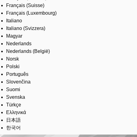
Français (Suisse)
Français (Luxembourg)
Italiano
Italiano (Svizzera)
Magyar
Nederlands
Nederlands (België)
Norsk
Polski
Português
Slovenčina
Suomi
Svenska
Türkçe
Ελληνικά
日本語
한국어