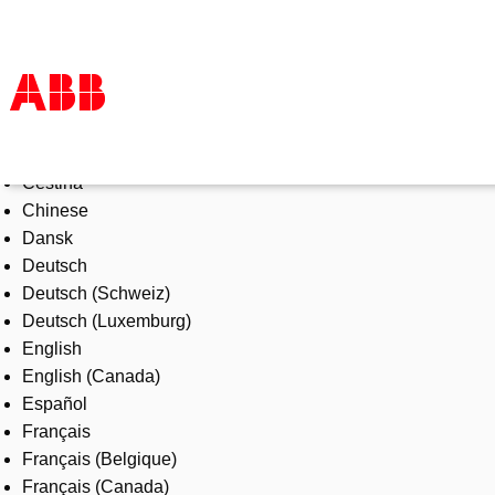
Select Language
Products & Solutions
Čeština
Industries
Chinese
Services
Dansk
About us
Deutsch
Where to buy
Deutsch (Schweiz)
Contact us
Deutsch (Luxemburg)
Careers
English
English (Canada)
Español
Français
Français (Belgique)
Français (Canada)