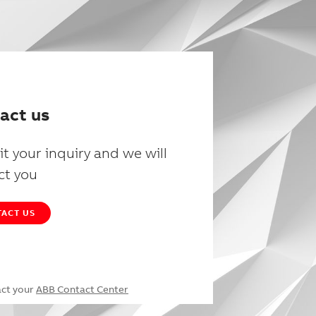
act us
t your inquiry and we will
ct you
ACT US
act your
ABB Contact Center