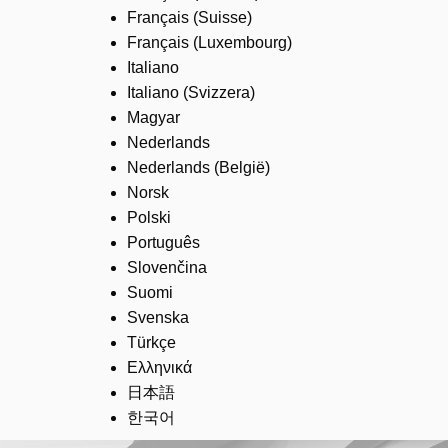
Français (Suisse)
Français (Luxembourg)
Italiano
Italiano (Svizzera)
Magyar
Nederlands
Nederlands (België)
Norsk
Polski
Português
Slovenčina
Suomi
Svenska
Türkçe
Ελληνικά
日本語
한국어