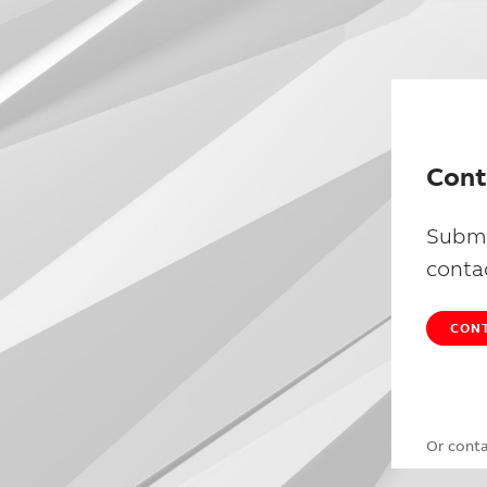
Cont
Submi
conta
CONT
Or cont