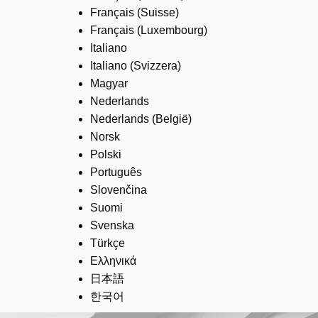
Français (Suisse)
Français (Luxembourg)
Italiano
Italiano (Svizzera)
Magyar
Nederlands
Nederlands (België)
Norsk
Polski
Português
Slovenčina
Suomi
Svenska
Türkçe
Ελληνικά
日本語
한국어