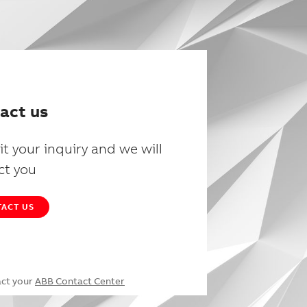
act us
t your inquiry and we will
ct you
ACT US
act your
ABB Contact Center