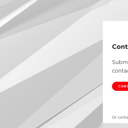
Cont
Submi
conta
CONT
Or cont