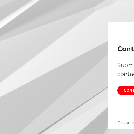
Cont
Submi
conta
CONT
Or cont