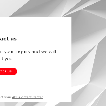
act us
t your inquiry and we will
ct you
ACT US
act your
ABB Contact Center