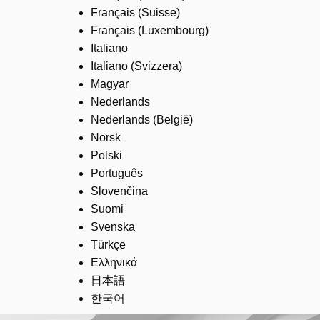
Français (Suisse)
Français (Luxembourg)
Italiano
Italiano (Svizzera)
Magyar
Nederlands
Nederlands (België)
Norsk
Polski
Português
Slovenčina
Suomi
Svenska
Türkçe
Ελληνικά
日本語
한국어