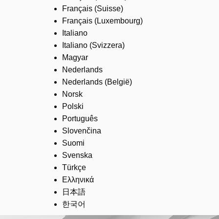
Français (Suisse)
Français (Luxembourg)
Italiano
Italiano (Svizzera)
Magyar
Nederlands
Nederlands (België)
Norsk
Polski
Português
Slovenčina
Suomi
Svenska
Türkçe
Ελληνικά
日本語
한국어