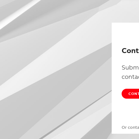
Cont
Submi
conta
CONT
Or cont