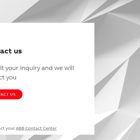
act us
t your inquiry and we will
ct you
ACT US
act your
ABB Contact Center