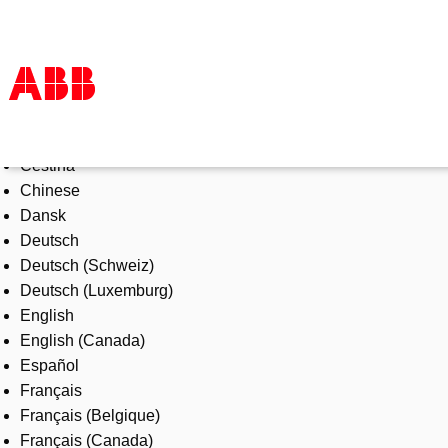
Select Language
Products & Solutions
Čeština
Industries
Chinese
Services
Dansk
About us
Deutsch
Where to buy
Deutsch (Schweiz)
Contact us
Deutsch (Luxemburg)
Careers
English
English (Canada)
Español
Français
Français (Belgique)
Français (Canada)