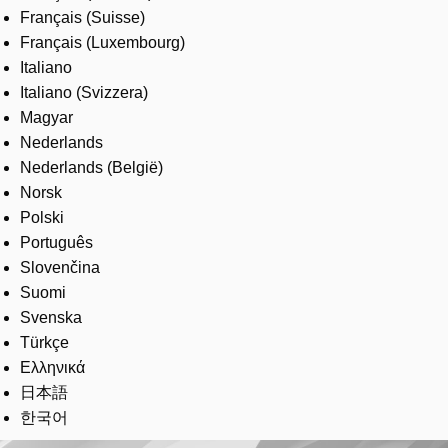
Français (Suisse)
Français (Luxembourg)
Italiano
Italiano (Svizzera)
Magyar
Nederlands
Nederlands (België)
Norsk
Polski
Português
Slovenčina
Suomi
Svenska
Türkçe
Ελληνικά
日本語
한국어