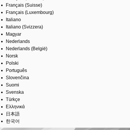
Français (Suisse)
Français (Luxembourg)
Italiano
Italiano (Svizzera)
Magyar
Nederlands
Nederlands (België)
Norsk
Polski
Português
Slovenčina
Suomi
Svenska
Türkçe
Ελληνικά
日本語
한국어