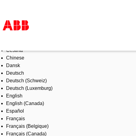
Select Language
Products & Solutions
Čeština
Industries
Chinese
Services
Dansk
About us
Deutsch
Where to buy
Deutsch (Schweiz)
Contact us
Deutsch (Luxemburg)
Careers
English
English (Canada)
Español
Français
Français (Belgique)
Français (Canada)