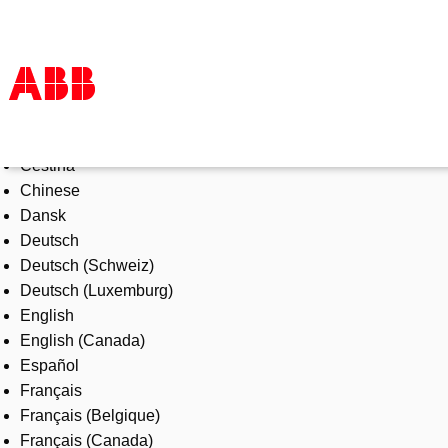
Select Language
Products & Solutions
Čeština
Industries
Chinese
Services
Dansk
About us
Deutsch
Where to buy
Deutsch (Schweiz)
Contact us
Deutsch (Luxemburg)
Careers
English
English (Canada)
Español
Français
Français (Belgique)
Français (Canada)