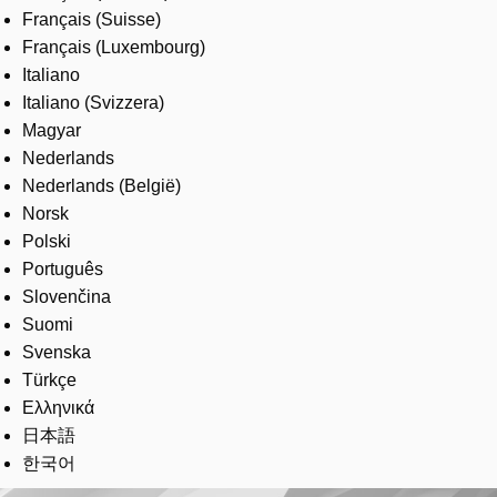
Français (Suisse)
Français (Luxembourg)
Italiano
Italiano (Svizzera)
Magyar
Nederlands
Nederlands (België)
Norsk
Polski
Português
Slovenčina
Suomi
Svenska
Türkçe
Ελληνικά
日本語
한국어