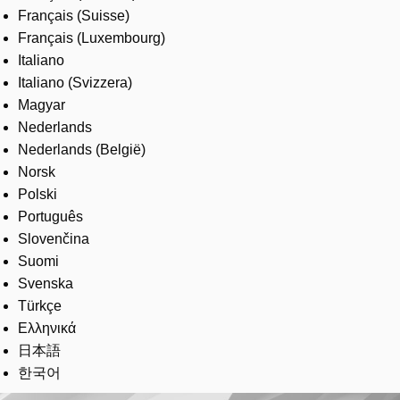
Français (Suisse)
Français (Luxembourg)
Italiano
Italiano (Svizzera)
Magyar
Nederlands
Nederlands (België)
Norsk
Polski
Português
Slovenčina
Suomi
Svenska
Türkçe
Ελληνικά
日本語
한국어