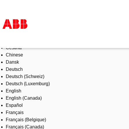
Select Language
Products & Solutions
Čeština
Industries
Chinese
Services
Dansk
About us
Deutsch
Where to buy
Deutsch (Schweiz)
Contact us
Deutsch (Luxemburg)
Careers
English
English (Canada)
Español
Français
Français (Belgique)
Français (Canada)