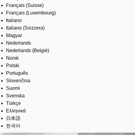
Français (Suisse)
Français (Luxembourg)
Italiano
Italiano (Svizzera)
Magyar
Nederlands
Nederlands (België)
Norsk
Polski
Português
Slovenčina
Suomi
Svenska
Türkçe
Ελληνικά
日本語
한국어