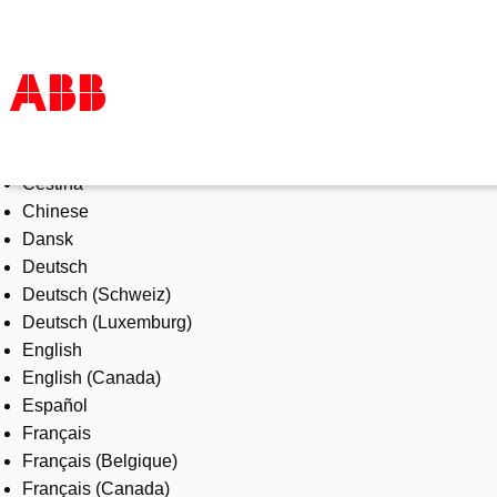
Select Language
Products & Solutions
Čeština
Industries
Chinese
Services
Dansk
About us
Deutsch
Where to buy
Deutsch (Schweiz)
Contact us
Deutsch (Luxemburg)
Careers
English
English (Canada)
Español
Français
Français (Belgique)
Français (Canada)