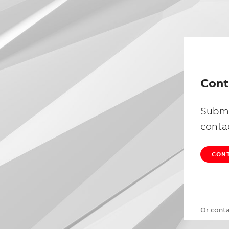
Cont
Submi
conta
CONT
Or cont