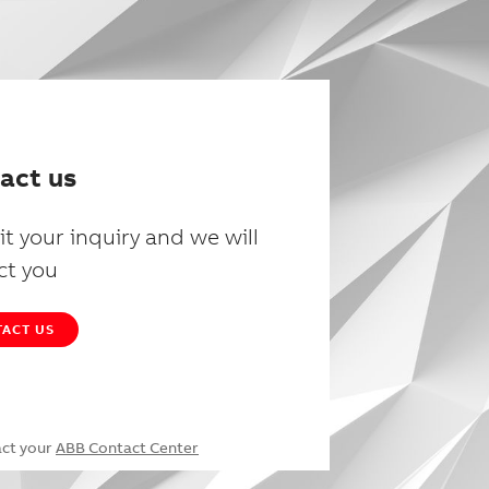
act us
t your inquiry and we will
ct you
ACT US
act your
ABB Contact Center