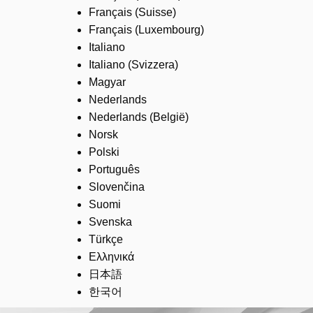
Français (Suisse)
Français (Luxembourg)
Italiano
Italiano (Svizzera)
Magyar
Nederlands
Nederlands (België)
Norsk
Polski
Português
Slovenčina
Suomi
Svenska
Türkçe
Ελληνικά
日本語
한국어