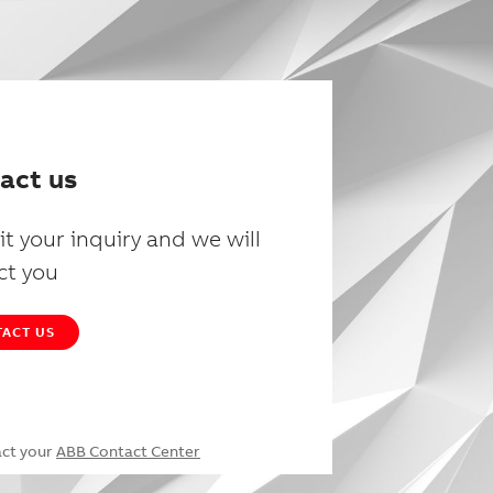
act us
t your inquiry and we will
ct you
ACT US
act your
ABB Contact Center