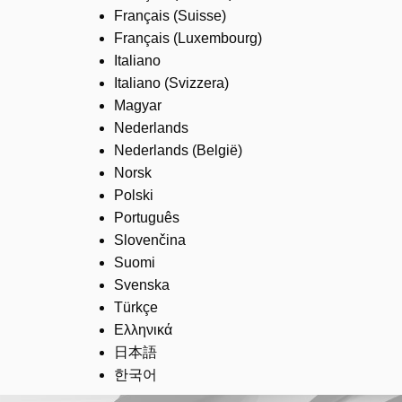
Français (Suisse)
Français (Luxembourg)
Italiano
Italiano (Svizzera)
Magyar
Nederlands
Nederlands (België)
Norsk
Polski
Português
Slovenčina
Suomi
Svenska
Türkçe
Ελληνικά
日本語
한국어