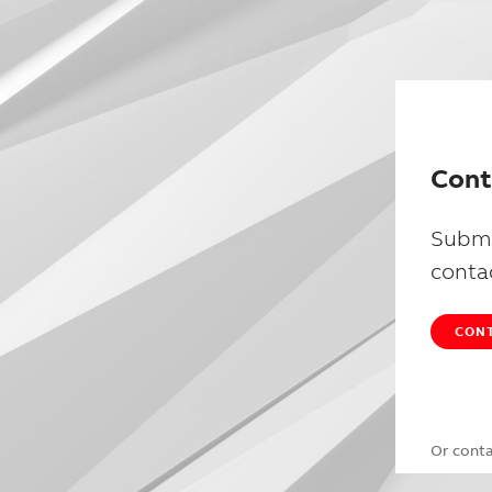
Cont
Submi
conta
CONT
Or cont