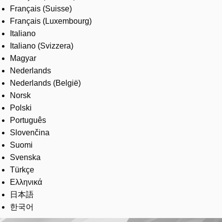
Français (Suisse)
Français (Luxembourg)
Italiano
Italiano (Svizzera)
Magyar
Nederlands
Nederlands (België)
Norsk
Polski
Português
Slovenčina
Suomi
Svenska
Türkçe
Ελληνικά
日本語
한국어