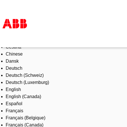
Select Language
Products & Solutions
Čeština
Industries
Chinese
Services
Dansk
About us
Deutsch
Where to buy
Deutsch (Schweiz)
Contact us
Deutsch (Luxemburg)
Careers
English
English (Canada)
Español
Français
Français (Belgique)
Français (Canada)