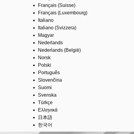
Français (Suisse)
Français (Luxembourg)
Italiano
Italiano (Svizzera)
Magyar
Nederlands
Nederlands (België)
Norsk
Polski
Português
Slovenčina
Suomi
Svenska
Türkçe
Ελληνικά
日本語
한국어