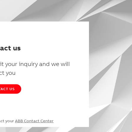
act us
t your inquiry and we will
ct you
ACT US
act your
ABB Contact Center