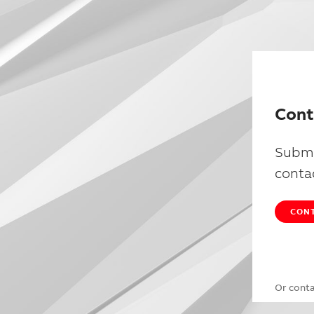
Cont
Submi
conta
CONT
Or cont