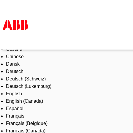
Select Language
Products & Solutions
Čeština
Industries
Chinese
Services
Dansk
About us
Deutsch
Where to buy
Deutsch (Schweiz)
Contact us
Deutsch (Luxemburg)
Careers
English
English (Canada)
Español
Français
Français (Belgique)
Français (Canada)