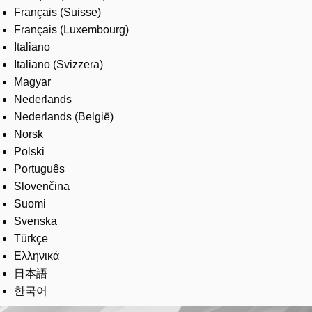
Français (Suisse)
Français (Luxembourg)
Italiano
Italiano (Svizzera)
Magyar
Nederlands
Nederlands (België)
Norsk
Polski
Português
Slovenčina
Suomi
Svenska
Türkçe
Ελληνικά
日本語
한국어