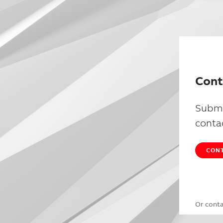
Cont
Submi
conta
CONT
Or cont