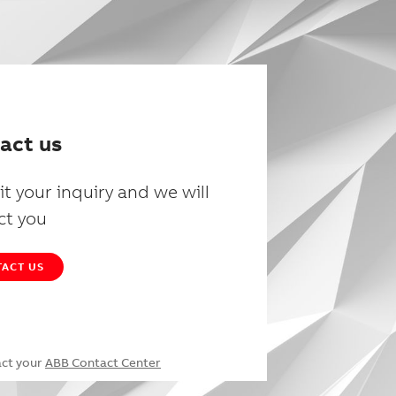
act us
t your inquiry and we will
ct you
ACT US
act your
ABB Contact Center