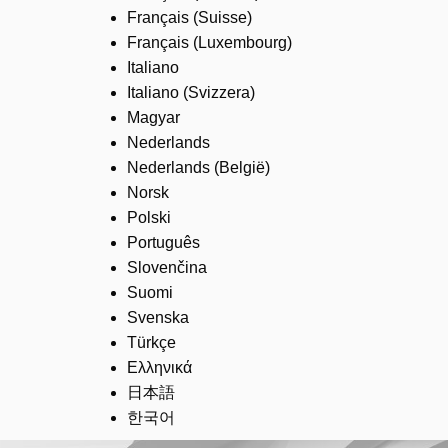
Français (Suisse)
Français (Luxembourg)
Italiano
Italiano (Svizzera)
Magyar
Nederlands
Nederlands (België)
Norsk
Polski
Português
Slovenčina
Suomi
Svenska
Türkçe
Ελληνικά
日本語
한국어