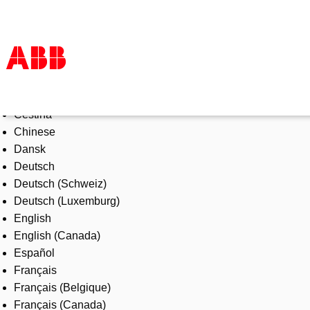
Select Language
Products & Solutions
Čeština
Industries
Chinese
Services
Dansk
About us
Deutsch
Where to buy
Deutsch (Schweiz)
Contact us
Deutsch (Luxemburg)
Careers
English
English (Canada)
Español
Français
Français (Belgique)
Français (Canada)