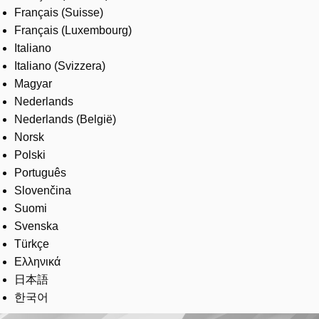
Français (Suisse)
Français (Luxembourg)
Italiano
Italiano (Svizzera)
Magyar
Nederlands
Nederlands (België)
Norsk
Polski
Português
Slovenčina
Suomi
Svenska
Türkçe
Ελληνικά
日本語
한국어