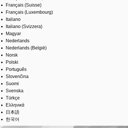
Français (Suisse)
Français (Luxembourg)
Italiano
Italiano (Svizzera)
Magyar
Nederlands
Nederlands (België)
Norsk
Polski
Português
Slovenčina
Suomi
Svenska
Türkçe
Ελληνικά
日本語
한국어