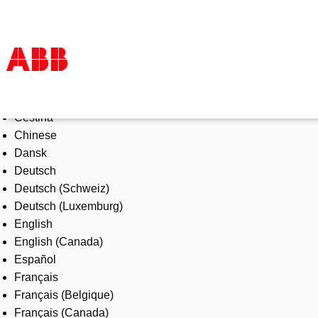
Select Language
Products & Solutions
Čeština
Industries
Chinese
Services
Dansk
About us
Deutsch
Where to buy
Deutsch (Schweiz)
Contact us
Deutsch (Luxemburg)
Careers
English
English (Canada)
Español
Français
Français (Belgique)
Français (Canada)