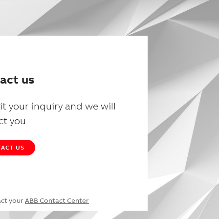
act us
t your inquiry and we will
ct you
ACT US
act your
ABB Contact Center