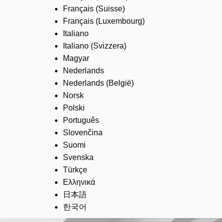
Français (Suisse)
Français (Luxembourg)
Italiano
Italiano (Svizzera)
Magyar
Nederlands
Nederlands (België)
Norsk
Polski
Português
Slovenčina
Suomi
Svenska
Türkçe
Ελληνικά
日本語
한국어