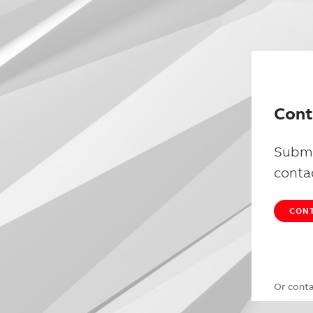
Cont
Submi
conta
CONT
Or cont