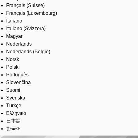
Français (Suisse)
Français (Luxembourg)
Italiano
Italiano (Svizzera)
Magyar
Nederlands
Nederlands (België)
Norsk
Polski
Português
Slovenčina
Suomi
Svenska
Türkçe
Ελληνικά
日本語
한국어