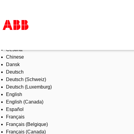
Select Language
Products & Solutions
Čeština
Industries
Chinese
Services
Dansk
About us
Deutsch
Where to buy
Deutsch (Schweiz)
Contact us
Deutsch (Luxemburg)
Careers
English
English (Canada)
Español
Français
Français (Belgique)
Français (Canada)