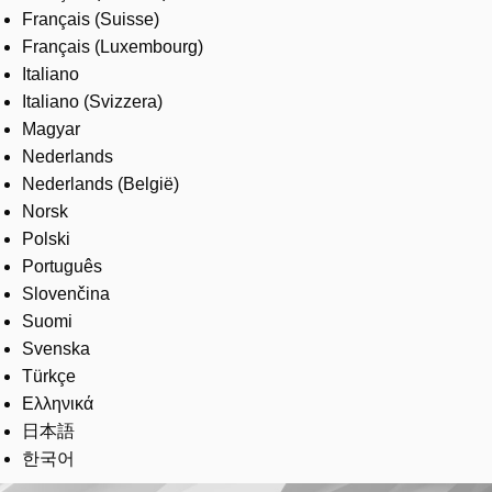
Français (Suisse)
Français (Luxembourg)
Italiano
Italiano (Svizzera)
Magyar
Nederlands
Nederlands (België)
Norsk
Polski
Português
Slovenčina
Suomi
Svenska
Türkçe
Ελληνικά
日本語
한국어