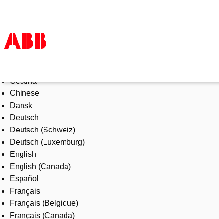
Select Language
Products & Solutions
Čeština
Industries
Chinese
Services
Dansk
About us
Deutsch
Where to buy
Deutsch (Schweiz)
Contact us
Deutsch (Luxemburg)
Careers
English
English (Canada)
Español
Français
Français (Belgique)
Français (Canada)