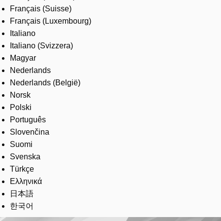
Français (Suisse)
Français (Luxembourg)
Italiano
Italiano (Svizzera)
Magyar
Nederlands
Nederlands (België)
Norsk
Polski
Português
Slovenčina
Suomi
Svenska
Türkçe
Ελληνικά
日本語
한국어