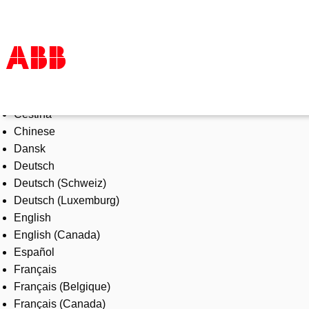
Select Language
Products & Solutions
Čeština
Industries
Chinese
Services
Dansk
About us
Deutsch
Where to buy
Deutsch (Schweiz)
Contact us
Deutsch (Luxemburg)
Careers
English
English (Canada)
Español
Français
Français (Belgique)
Français (Canada)