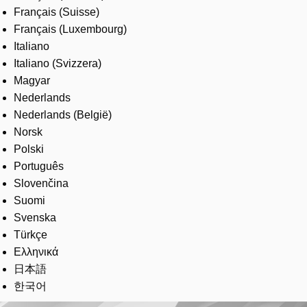
Français (Suisse)
Français (Luxembourg)
Italiano
Italiano (Svizzera)
Magyar
Nederlands
Nederlands (België)
Norsk
Polski
Português
Slovenčina
Suomi
Svenska
Türkçe
Ελληνικά
日本語
한국어