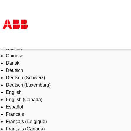
Select Language
Products & Solutions
Čeština
Industries
Chinese
Services
Dansk
About us
Deutsch
Where to buy
Deutsch (Schweiz)
Contact us
Deutsch (Luxemburg)
Careers
English
English (Canada)
Español
Français
Français (Belgique)
Français (Canada)