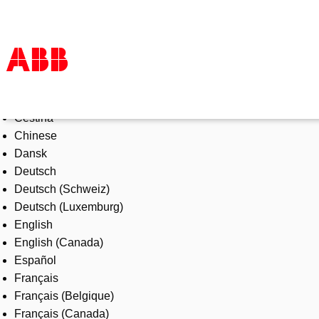
Select Language
Products & Solutions
Čeština
Industries
Chinese
Services
Dansk
About us
Deutsch
Where to buy
Deutsch (Schweiz)
Contact us
Deutsch (Luxemburg)
Careers
English
English (Canada)
Español
Français
Français (Belgique)
Français (Canada)