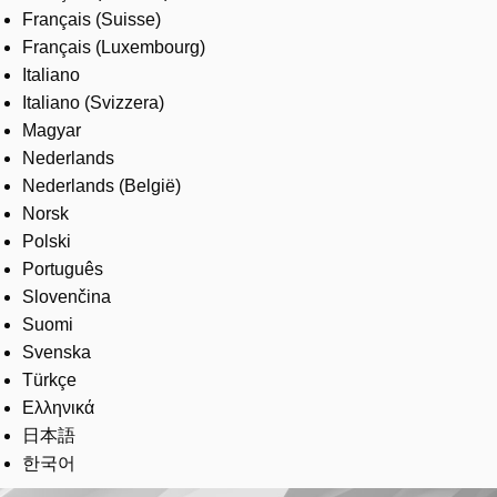
Français (Suisse)
Français (Luxembourg)
Italiano
Italiano (Svizzera)
Magyar
Nederlands
Nederlands (België)
Norsk
Polski
Português
Slovenčina
Suomi
Svenska
Türkçe
Ελληνικά
日本語
한국어