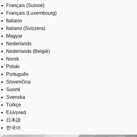
Français (Suisse)
Français (Luxembourg)
Italiano
Italiano (Svizzera)
Magyar
Nederlands
Nederlands (België)
Norsk
Polski
Português
Slovenčina
Suomi
Svenska
Türkçe
Ελληνικά
日本語
한국어