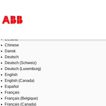
Select Language
Products & Solutions
Čeština
Industries
Chinese
Services
Dansk
About us
Deutsch
Where to buy
Deutsch (Schweiz)
Contact us
Deutsch (Luxemburg)
Careers
English
English (Canada)
Español
Français
Français (Belgique)
Français (Canada)