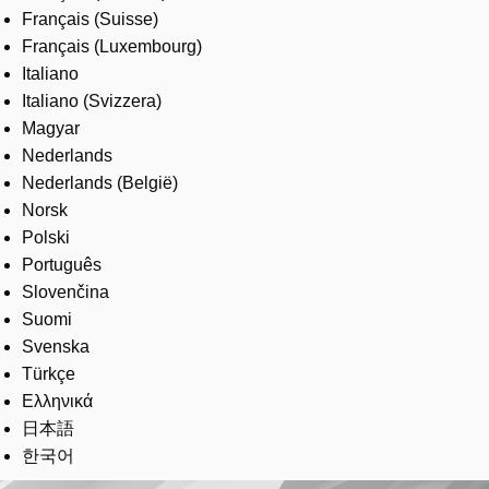
Français (Suisse)
Français (Luxembourg)
Italiano
Italiano (Svizzera)
Magyar
Nederlands
Nederlands (België)
Norsk
Polski
Português
Slovenčina
Suomi
Svenska
Türkçe
Ελληνικά
日本語
한국어