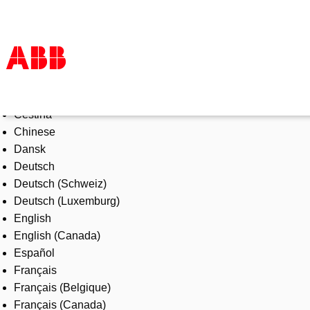
Select Language
Products & Solutions
Čeština
Industries
Chinese
Services
Dansk
About us
Deutsch
Where to buy
Deutsch (Schweiz)
Contact us
Deutsch (Luxemburg)
Careers
English
English (Canada)
Español
Français
Français (Belgique)
Français (Canada)