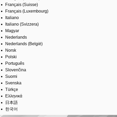
Français (Suisse)
Français (Luxembourg)
Italiano
Italiano (Svizzera)
Magyar
Nederlands
Nederlands (België)
Norsk
Polski
Português
Slovenčina
Suomi
Svenska
Türkçe
Ελληνικά
日本語
한국어