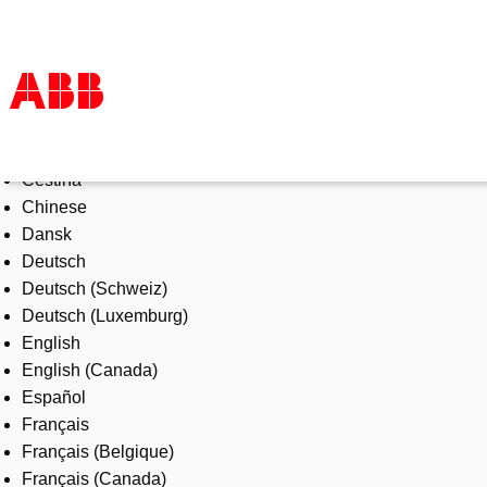
Select Language
Products & Solutions
Čeština
Industries
Chinese
Services
Dansk
About us
Deutsch
Where to buy
Deutsch (Schweiz)
Contact us
Deutsch (Luxemburg)
Careers
English
English (Canada)
Español
Français
Français (Belgique)
Français (Canada)