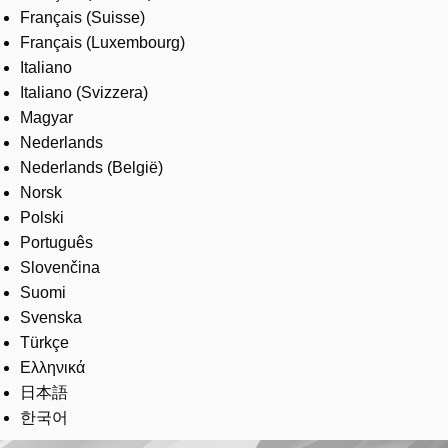
Français (Suisse)
Français (Luxembourg)
Italiano
Italiano (Svizzera)
Magyar
Nederlands
Nederlands (België)
Norsk
Polski
Português
Slovenčina
Suomi
Svenska
Türkçe
Ελληνικά
日本語
한국어