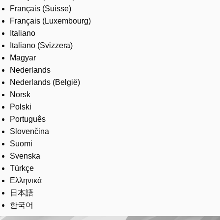
Français (Suisse)
Français (Luxembourg)
Italiano
Italiano (Svizzera)
Magyar
Nederlands
Nederlands (België)
Norsk
Polski
Português
Slovenčina
Suomi
Svenska
Türkçe
Ελληνικά
日本語
한국어