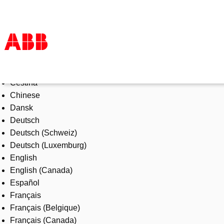
Select Language
Products & Solutions
Čeština
Industries
Chinese
Services
Dansk
About us
Deutsch
Where to buy
Deutsch (Schweiz)
Contact us
Deutsch (Luxemburg)
Careers
English
English (Canada)
Español
Français
Français (Belgique)
Français (Canada)