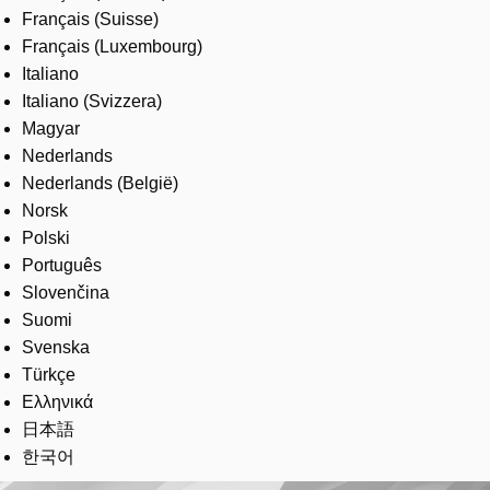
Français (Suisse)
Français (Luxembourg)
Italiano
Italiano (Svizzera)
Magyar
Nederlands
Nederlands (België)
Norsk
Polski
Português
Slovenčina
Suomi
Svenska
Türkçe
Ελληνικά
日本語
한국어