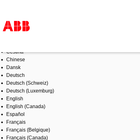
Select Language
Products & Solutions
Čeština
Industries
Chinese
Services
Dansk
About us
Deutsch
Where to buy
Deutsch (Schweiz)
Contact us
Deutsch (Luxemburg)
Careers
English
English (Canada)
Español
Français
Français (Belgique)
Français (Canada)