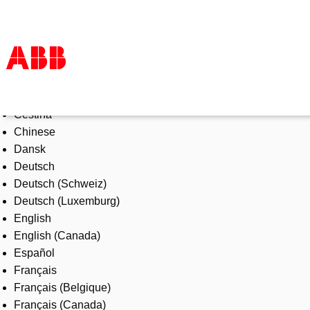
Select Language
Products & Solutions
Čeština
Industries
Chinese
Services
Dansk
About us
Deutsch
Where to buy
Deutsch (Schweiz)
Contact us
Deutsch (Luxemburg)
Careers
English
English (Canada)
Español
Français
Français (Belgique)
Français (Canada)