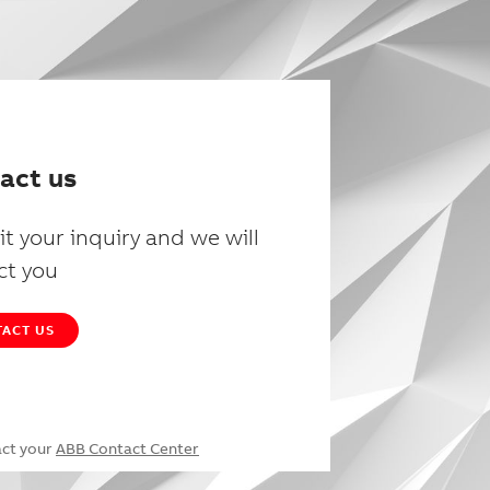
act us
t your inquiry and we will
ct you
ACT US
act your
ABB Contact Center