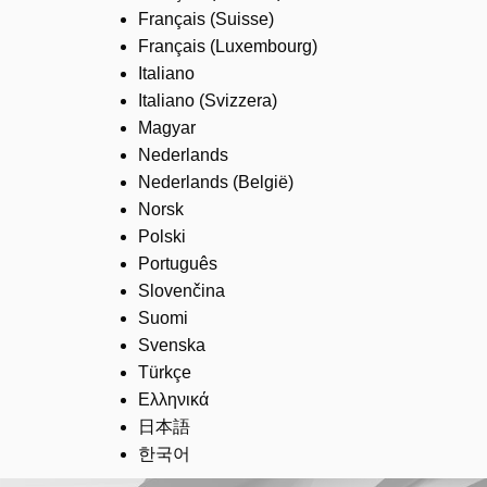
Français (Suisse)
Français (Luxembourg)
Italiano
Italiano (Svizzera)
Magyar
Nederlands
Nederlands (België)
Norsk
Polski
Português
Slovenčina
Suomi
Svenska
Türkçe
Ελληνικά
日本語
한국어