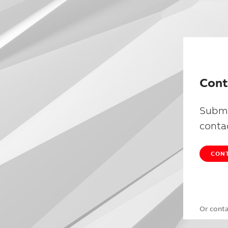
Cont
Submi
conta
CONT
Or cont