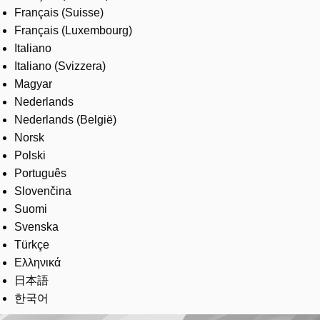
Français (Suisse)
Français (Luxembourg)
Italiano
Italiano (Svizzera)
Magyar
Nederlands
Nederlands (België)
Norsk
Polski
Português
Slovenčina
Suomi
Svenska
Türkçe
Ελληνικά
日本語
한국어