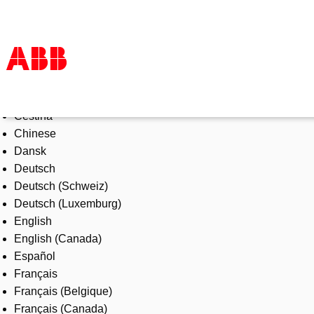
Select Language
Products & Solutions
Čeština
Industries
Chinese
Services
Dansk
About us
Deutsch
Where to buy
Deutsch (Schweiz)
Contact us
Deutsch (Luxemburg)
Careers
English
English (Canada)
Español
Français
Français (Belgique)
Français (Canada)