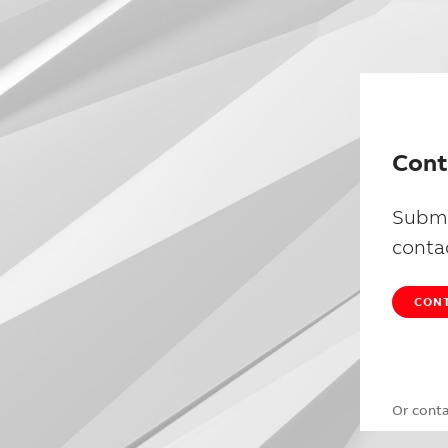
Cont
Submi
conta
CONT
Or cont