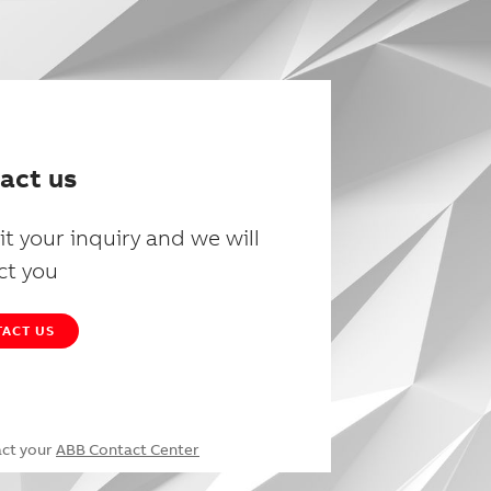
act us
t your inquiry and we will
ct you
ACT US
act your
ABB Contact Center