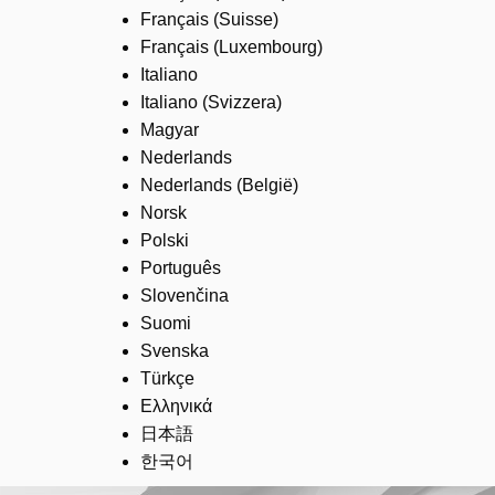
Français (Suisse)
Français (Luxembourg)
Italiano
Italiano (Svizzera)
Magyar
Nederlands
Nederlands (België)
Norsk
Polski
Português
Slovenčina
Suomi
Svenska
Türkçe
Ελληνικά
日本語
한국어