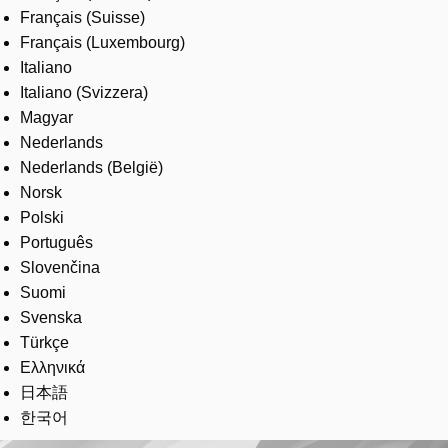
Français (Suisse)
Français (Luxembourg)
Italiano
Italiano (Svizzera)
Magyar
Nederlands
Nederlands (België)
Norsk
Polski
Português
Slovenčina
Suomi
Svenska
Türkçe
Ελληνικά
日本語
한국어