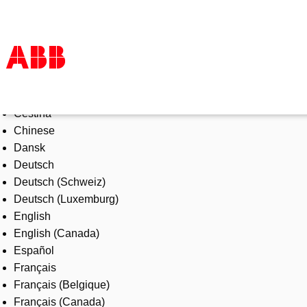
Select Language
Products & Solutions
Čeština
Industries
Chinese
Services
Dansk
About us
Deutsch
Where to buy
Deutsch (Schweiz)
Contact us
Deutsch (Luxemburg)
Careers
English
English (Canada)
Español
Français
Français (Belgique)
Français (Canada)