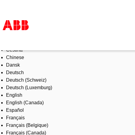
Select Language
Products & Solutions
Čeština
Industries
Chinese
Services
Dansk
About us
Deutsch
Where to buy
Deutsch (Schweiz)
Contact us
Deutsch (Luxemburg)
Careers
English
English (Canada)
Español
Français
Français (Belgique)
Français (Canada)