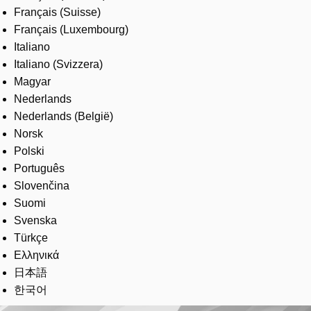
Français (Suisse)
Français (Luxembourg)
Italiano
Italiano (Svizzera)
Magyar
Nederlands
Nederlands (België)
Norsk
Polski
Português
Slovenčina
Suomi
Svenska
Türkçe
Ελληνικά
日本語
한국어