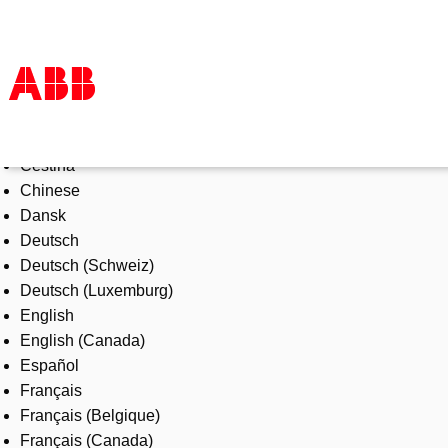
Select Language
Products & Solutions
Čeština
Industries
Chinese
Services
Dansk
About us
Deutsch
Where to buy
Deutsch (Schweiz)
Contact us
Deutsch (Luxemburg)
Careers
English
English (Canada)
Español
Français
Français (Belgique)
Français (Canada)