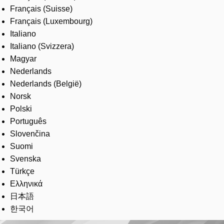
Français (Suisse)
Français (Luxembourg)
Italiano
Italiano (Svizzera)
Magyar
Nederlands
Nederlands (België)
Norsk
Polski
Português
Slovenčina
Suomi
Svenska
Türkçe
Ελληνικά
日本語
한국어