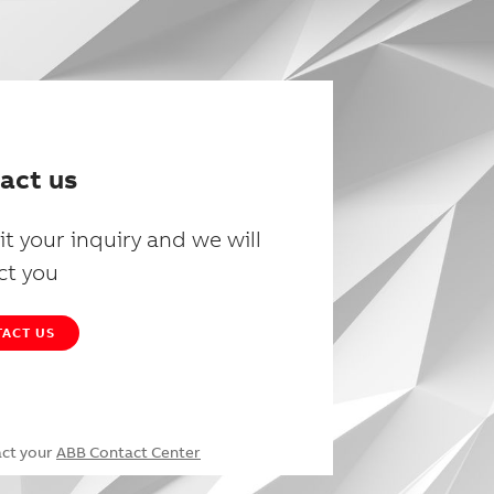
act us
t your inquiry and we will
ct you
ACT US
act your
ABB Contact Center