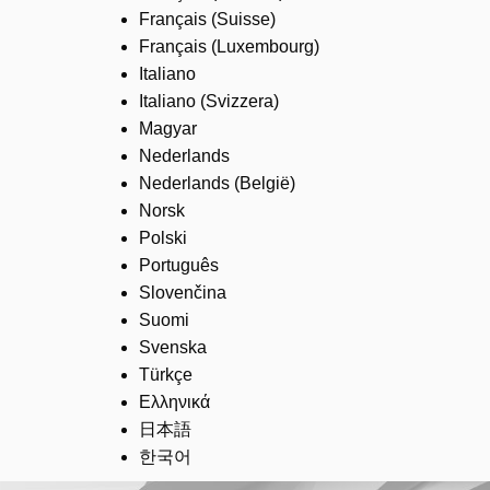
Français (Suisse)
Français (Luxembourg)
Italiano
Italiano (Svizzera)
Magyar
Nederlands
Nederlands (België)
Norsk
Polski
Português
Slovenčina
Suomi
Svenska
Türkçe
Ελληνικά
日本語
한국어