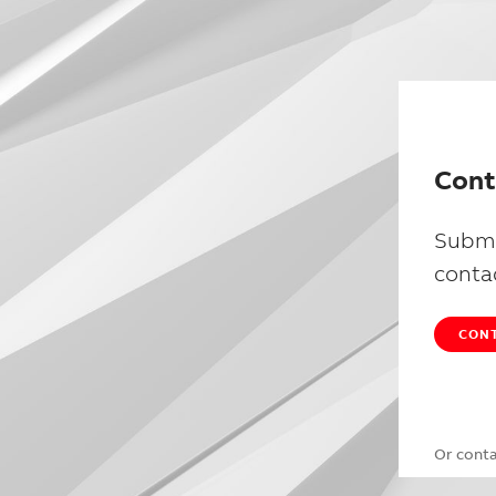
Cont
Submi
conta
CONT
Or cont